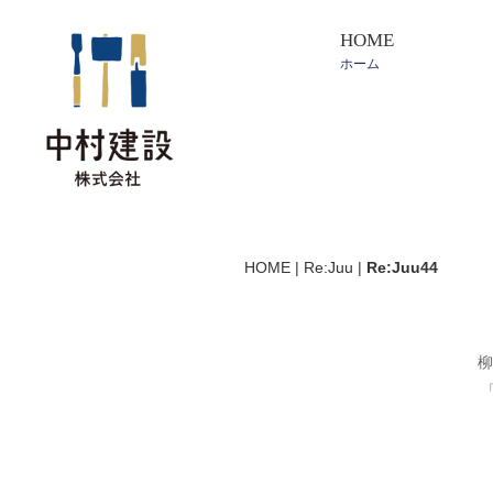
HOME
ホーム
HOME
|
Re:Juu
|
Re:Juu44
柳